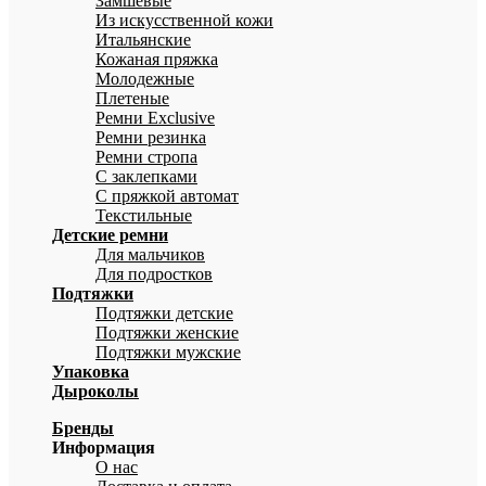
Замшевые
Из искусственной кожи
Итальянские
Кожаная пряжка
Молодежные
Плетеные
Ремни Exclusive
Ремни резинка
Ремни стропа
С заклепками
С пряжкой автомат
Текстильные
Детские ремни
Для мальчиков
Для подростков
Подтяжки
Подтяжки детские
Подтяжки женские
Подтяжки мужские
Упаковка
Дыроколы
Бренды
Информация
О нас