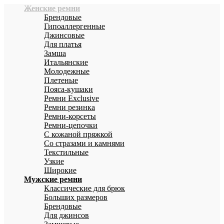
Женские ремни
Брендовые
Гипоаллергенные
Джинсовые
Для платья
Замша
Итальянские
Молодежные
Плетеные
Пояса-кушаки
Ремни Exclusive
Ремни резинка
Ремни-корсеты
Ремни-цепочки
С кожаной пряжкой
Со стразами и камнями
Текстильные
Узкие
Широкие
Мужские ремни
Классические для брюк
Больших размеров
Брендовые
Для джинсов