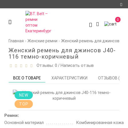
Регистрация
0
Авторизация
О компании
Главная
Женские ремни
Женский ремень для джинсов J40
Доставка и оплата
Женский ремень для джинсов J40-
116 темно-коричневый
Условия
Отзывы: 0
Написать отзыв
/
сотрудничества
Политика
ВСЕ О ТОВАРЕ
ХАРАКТЕРИСТИКИ
ОТЗЫВОВ (0)
конфиденциальности
Контакты
NEW
TOP
Мои закладки
0
Ремни:
Сравнение товаров
Основной материал
Комбинированная кожа
0