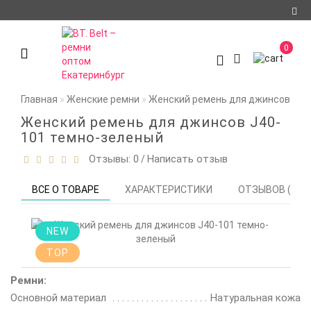
Регистрация
0
Авторизация
О компании
Главная
Женские ремни
Женский ремень для джинсов J40
Доставка и оплата
Женский ремень для джинсов J40-
101 темно-зеленый
Условия
Отзывы: 0
Написать отзыв
/
сотрудничества
Политика
ВСЕ О ТОВАРЕ
ХАРАКТЕРИСТИКИ
ОТЗЫВОВ (0)
конфиденциальности
Контакты
NEW
TOP
Мои закладки
0
Ремни:
Сравнение товаров
Основной материал
Натуральная кожа
0