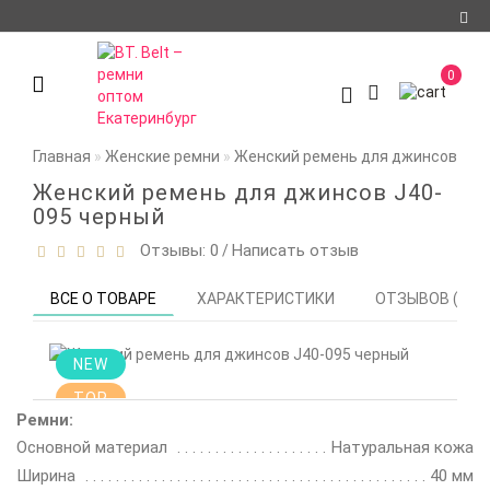
Регистрация
0
Авторизация
О компании
Главная
Женские ремни
Женский ремень для джинсов J40
Доставка и оплата
Женский ремень для джинсов J40-
095 черный
Условия
Отзывы: 0
Написать отзыв
/
сотрудничества
Политика
ВСЕ О ТОВАРЕ
ХАРАКТЕРИСТИКИ
ОТЗЫВОВ (0)
конфиденциальности
Контакты
NEW
TOP
Мои закладки
0
Ремни:
Основной материал
Натуральная кожа
Сравнение товаров
Ширина
0
40 мм