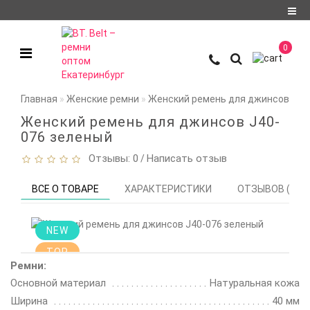
Регистрация
0
Авторизация
О компании
Главная
Женские ремни
Женский ремень для джинсов J40
Доставка и оплата
Женский ремень для джинсов J40-
076 зеленый
Условия
Отзывы: 0
Написать отзыв
/
сотрудничества
Политика
ВСЕ О ТОВАРЕ
ХАРАКТЕРИСТИКИ
ОТЗЫВОВ (0)
конфиденциальности
Контакты
NEW
TOP
Мои закладки
0
Ремни:
Основной материал
Натуральная кожа
Сравнение
Ширина
товаров
0
40 мм