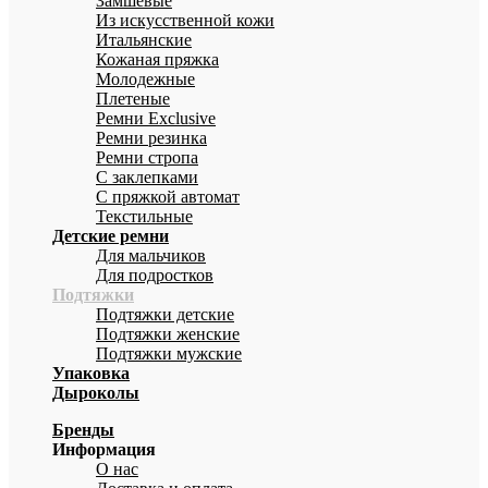
Замшевые
Из искусственной кожи
Итальянские
Кожаная пряжка
Молодежные
Плетеные
Ремни Exclusive
Ремни резинка
Ремни стропа
С заклепками
С пряжкой автомат
Текстильные
Детские ремни
Для мальчиков
Для подростков
Подтяжки
Подтяжки детские
Подтяжки женские
Подтяжки мужские
Упаковка
Дыроколы
Бренды
Информация
О нас