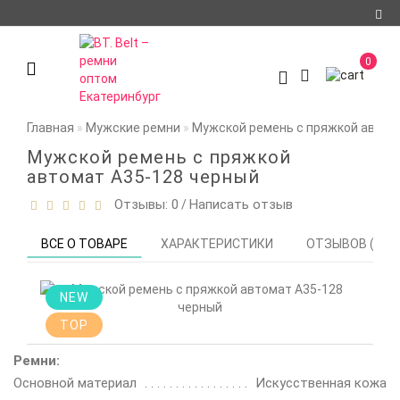
Регистрация
0
Авторизация
О компании
Главная
Мужские ремни
Мужской ремень с пряжкой автом
Доставка и оплата
Мужской ремень с пряжкой
автомат A35-128 черный
Условия
Отзывы: 0
Написать отзыв
/
сотрудничества
Политика
ВСЕ О ТОВАРЕ
ХАРАКТЕРИСТИКИ
ОТЗЫВОВ (0)
конфиденциальности
Контакты
NEW
TOP
Мои закладки
0
Ремни:
Сравнение товаров
Основной материал
Искусственная кожа
0