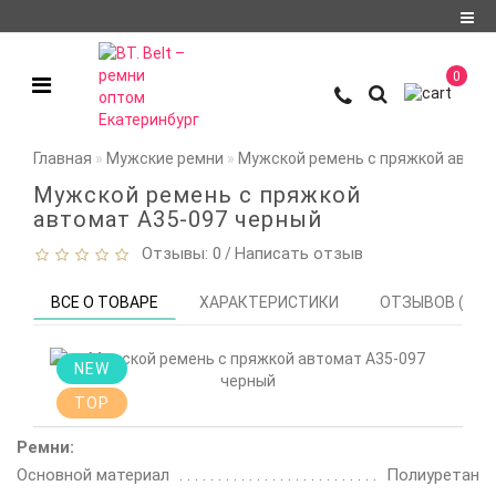
Регистрация
0
Авторизация
О компании
Главная
Мужские ремни
Мужской ремень с пряжкой автом
Доставка и оплата
Мужской ремень с пряжкой
автомат A35-097 черный
Условия
Отзывы: 0
Написать отзыв
/
сотрудничества
Политика
ВСЕ О ТОВАРЕ
ХАРАКТЕРИСТИКИ
ОТЗЫВОВ (0)
конфиденциальности
Контакты
NEW
TOP
Мои закладки
0
Ремни:
Сравнение
Основной материал
Полиуретан
товаров
0