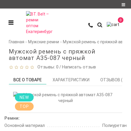
Регистрация
0
Авторизация
О компании
Главная
Мужские ремни
Мужской ремень с пряжкой автом
Доставка и оплата
Мужской ремень с пряжкой
автомат A35-087 черный
Условия
Отзывы: 0
Написать отзыв
/
сотрудничества
Политика
ВСЕ О ТОВАРЕ
ХАРАКТЕРИСТИКИ
ОТЗЫВОВ (0)
конфиденциальности
Контакты
NEW
TOP
Мои закладки
0
Ремни:
Сравнение
Основной материал
Полиуретан
товаров
0