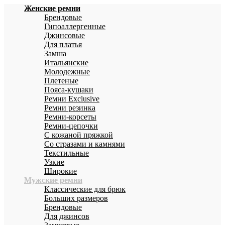
Женские ремни
Брендовые
Гипоаллергенные
Джинсовые
Для платья
Замша
Итальянские
Молодежные
Плетеные
Пояса-кушаки
Ремни Exclusive
Ремни резинка
Ремни-корсеты
Ремни-цепочки
С кожаной пряжкой
Со стразами и камнями
Текстильные
Узкие
Широкие
Мужские ремни
Классические для брюк
Больших размеров
Брендовые
Для джинсов