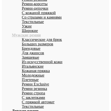
Ремни-корсеты
Ремни-цепочки
С кожаной пряжкой
Со стразами и камнями
Текстильные
Узкие
Широкие
Мужские ремни
Классические для брюк
Больших размеров
Брендовые
Для джинсов
Замшевые
Из искусственной кожи
Итальянские
Кожаная пряжка
Молодежные
Плетеные
Ремни Exclusive
Ремни резинка
Ремни стропа
С заклепками
С пряжкой автомат
Текстильные
Детские ремни