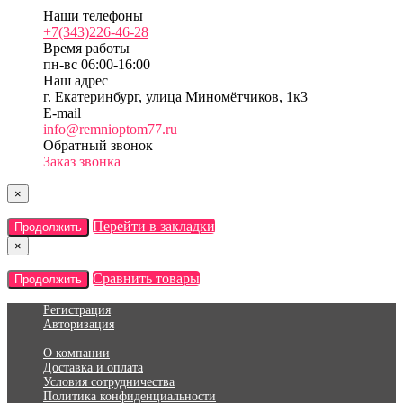
Наши телефоны
+7(343)226-46-28
Время работы
пн-вс 06:00-16:00
Наш адрес
г. Екатеринбург, улица Миномётчиков, 1к3
E-mail
info@remnioptom77.ru
Обратный звонок
Заказ звонка
×
Перейти в закладки
Продолжить
×
Сравнить товары
Продолжить
Регистрация
Авторизация
О компании
Доставка и оплата
Условия сотрудничества
Политика конфиденциальности