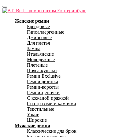
Женские ремни
Брендовые
Гипоаллергенные
Джинсовые
Для платья
Замша
Итальянские
Молодежные
Плетеные
Пояса-кушаки
Ремни Exclusive
Ремни резинка
Ремни-корсеты
Ремни-цепочки
С кожаной пряжкой
Со стразами и камнями
Текстильные
Узкие
Широкие
Мужские ремни
Классические для брюк
Больших размеров