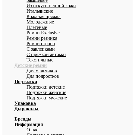
Замшевые
Из искусственной кожи
Итальянские
Кожаная пряжка
Молодежные
Плетеные
Ремни Exclusive
Ремни резинка
Ремни стропа
С заклепками
С пряжкой автомат
Текстильные
Детские ремни
Для мальчиков
Для подростков
Подтяжки
Подтяжки детские
Подтяжки женские
Подтяжки мужские
Упаковка
Дыроколы
Бренды
Информация
О нас