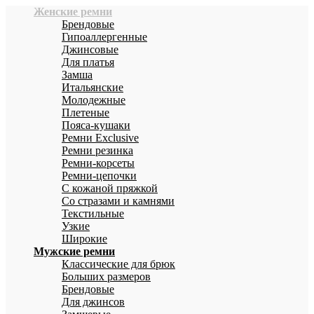
Женские ремни
Брендовые
Гипоаллергенные
Джинсовые
Для платья
Замша
Итальянские
Молодежные
Плетеные
Пояса-кушаки
Ремни Exclusive
Ремни резинка
Ремни-корсеты
Ремни-цепочки
С кожаной пряжкой
Со стразами и камнями
Текстильные
Узкие
Широкие
Мужские ремни
Классические для брюк
Больших размеров
Брендовые
Для джинсов