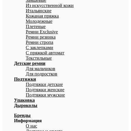
Замшевые
Из искусственной кожи
Итальянские
Кожаная пряжка
Молодежные
Плетеные
Ремни Exclusive
Ремни резинка
Ремни стропа
С заклепками
С пряжкой автомат
Текстильные
Детские ремни
Для мальчиков
Для подростков
Подтяжки
Подтяжки детские
Подтяжки женские
Подтяжки мужские
Упаковка
Дыроколы
Бренды
Информация
О нас