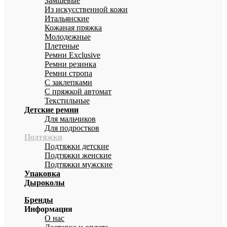
Замшевые
Из искусственной кожи
Итальянские
Кожаная пряжка
Молодежные
Плетеные
Ремни Exclusive
Ремни резинка
Ремни стропа
С заклепками
С пряжкой автомат
Текстильные
Детские ремни
Для мальчиков
Для подростков
Подтяжки
Подтяжки детские
Подтяжки женские
Подтяжки мужские
Упаковка
Дыроколы
Бренды
Информация
О нас