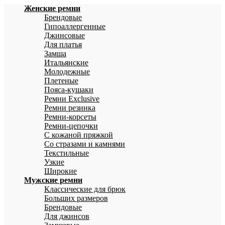
Женские ремни
Брендовые
Гипоаллергенные
Джинсовые
Для платья
Замша
Итальянские
Молодежные
Плетеные
Пояса-кушаки
Ремни Exclusive
Ремни резинка
Ремни-корсеты
Ремни-цепочки
С кожаной пряжкой
Со стразами и камнями
Текстильные
Узкие
Широкие
Мужские ремни
Классические для брюк
Больших размеров
Брендовые
Для джинсов