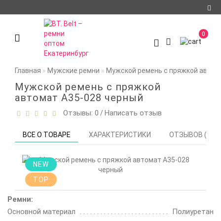
Регистрация
0
Авторизация
О компании
Главная
Мужские ремни
Мужской ремень с пряжкой автом
Доставка и оплата
Мужской ремень с пряжкой
автомат A35-028 черный
Условия
Отзывы: 0
Написать отзыв
/
сотрудничества
Политика
ВСЕ О ТОВАРЕ
ХАРАКТЕРИСТИКИ
ОТЗЫВОВ (0)
конфиденциальности
Контакты
NEW
TOP
Мои закладки
0
Ремни:
Сравнение товаров
Основной материал
Полиуретан
0